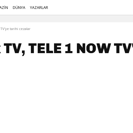
AZİN
DÜNYA
YAZARLAR
V'ye tarihi cezalar
 TV, TELE 1 NOW TV'