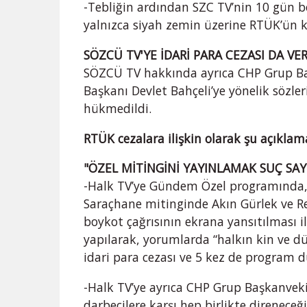
-Tebliğin ardından SZC TV’nin 10 gün b
yalnızca siyah zemin üzerine RTÜK’ün k
SÖZCÜ TV'YE İDARİ PARA CEZASI DA VER
SÖZCÜ TV hakkında ayrıca CHP Grup Baş
Başkanı Devlet Bahçeli’ye yönelik sözler
hükmedildi.
RTÜK cezalara ilişkin olarak şu açıklama
"ÖZEL MİTİNGİNİ YAYINLAMAK SUÇ SA
-Halk TV’ye Gündem Özel programında,
Saraçhane mitinginde Akın Gürlek ve Rec
boykot çağrısının ekrana yansıtılması il
yapılarak, yorumlarda “halkın kin ve dü
idari para cezası ve 5 kez de program d
-Halk TV’ye ayrıca CHP Grup Başkanvekili
darbecilere karşı hep birlikte direneceğ