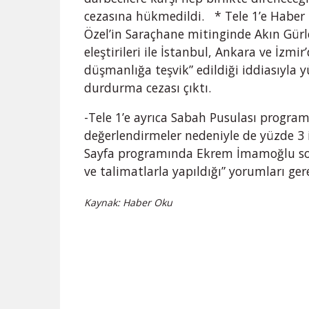
cezasına hükmedildi. * Tele 1’e Habe
Özel’in Saraçhane mitinginde Akın Gürl
eleştirileri ile İstanbul, Ankara ve İzm
düşmanlığa teşvik” edildiği iddiasıyla y
durdurma cezası çıktı.
-Tele 1’e ayrıca Sabah Pusulası progr
değerlendirmeler nedeniyle de yüzde 3 
Sayfa programında Ekrem İmamoğlu soru
ve talimatlarla yapıldığı” yorumları gere
Kaynak: Haber Oku