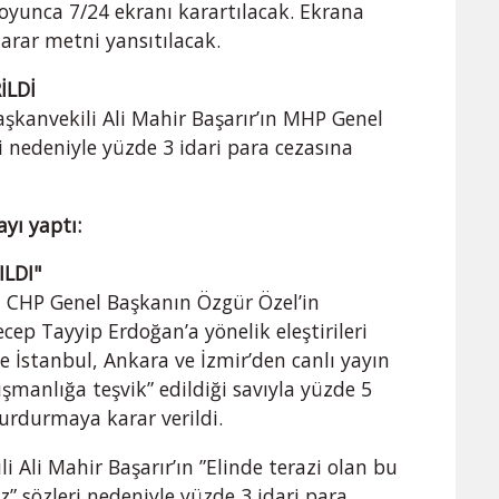
oyunca 7/24 ekranı karartılacak. Ekrana
arar metni yansıtılacak.
İLDİ
kanvekili Ali Mahir Başarır’ın MHP Genel
i nedeniyle yüzde 3 idari para cezasına
yı yaptı:
YILDI"
 CHP Genel Başkanın Özgür Özel’in
ep Tayyip Erdoğan’a yönelik eleştirileri
e İstanbul, Ankara ve İzmir’den canlı yayın
şmanlığa teşvik” edildiği savıyla yüzde 5
urdurmaya karar verildi.
 Ali Mahir Başarır’ın ”Elinde terazi olan bu
iz” sözleri nedeniyle yüzde 3 idari para