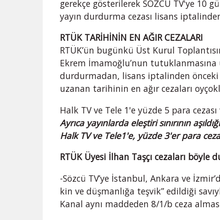
gerekçe gösterilerek SÖZCÜ TV'ye 10 gü
yayın durdurma cezası lisans iptalinden 
RTÜK TARİHİNİN EN AĞIR CEZALARI
RTÜK’ün bugünkü Üst Kurul Toplantısın
Ekrem İmamoğlu’nun tutuklanmasına u
durdurmadan, lisans iptalinden önceki
uzanan tarihinin en ağır cezaları oyçokl
Halk TV ve Tele 1'e yüzde 5 para cezas
Ayrıca yayınlarda eleştiri sınırının aşıl
Halk TV ve Tele1'e, yüzde 3'er para cezas
RTÜK Üyesi İlhan Taşçı cezaları böyle 
-Sözcü TV’ye İstanbul, Ankara ve İzmir’
kin ve düşmanlığa teşvik” edildiği savı
Kanal aynı maddeden 8/1/b ceza alması h