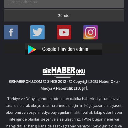
Haber
Haber
Bir
Bir
Oku
Oku
Haber
Haber
Facebook
Twitter
Oku
Oku
YouTube
Instagram
BIRHABEROKU.COM © SINCE 2012 - © Copyright 2025 Haber Oku -
Medya A Habercilik LTD. ŞTİ.
Türkiye ve Dünya gündeminden son dakika haberleri yorumsuz ve
tarafsız olarak okuyucularına anında ulaştırılır. Köşe yazarları, siyaset,
ekonomi ve sosyal medya paylaşımlarını aktif oalrak takip eder haber
niteliğinde olanları seçer ve size ulaştırırız. TV'de bugün neler var
hangi diziler hangi kanalda saat kaçta yayınlanıyor? Sevdiğiniz dizi ve