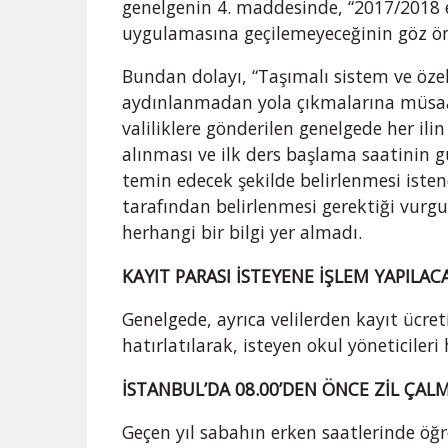
genelgenin 4. maddesinde, “2017/2018 e
uygulamasına geçilemeyeceğinin göz ö
Bundan dolayı, “Taşımalı sistem ve özel
aydınlanmadan yola çıkmalarına müsaa
valiliklere gönderilen genelgede her ilin
alınması ve ilk ders başlama saatinin g
temin edecek şekilde belirlenmesi istendi
tarafından belirlenmesi gerektiği vurgul
herhangi bir bilgi yer almadı.
KAYIT PARASI İSTEYENE İŞLEM YAPILAC
Genelgede, ayrıca velilerden kayıt ücret
hatırlatılarak, isteyen okul yöneticiler
İSTANBUL’DA 08.00’DEN ÖNCE ZİL ÇA
Geçen yıl sabahın erken saatlerinde öğr