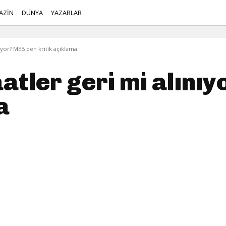
AZİN
DÜNYA
YAZARLAR
ıyor? MEB'den kritik açıklama
atler geri mi alını
a