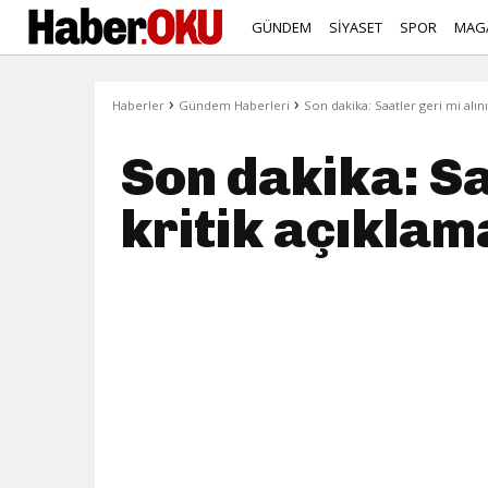
GÜNDEM
SİYASET
SPOR
MAG
›
›
Haberler
Gündem Haberleri
Son dakika: Saatler geri mi alın
Son dakika: Sa
kritik açıklam