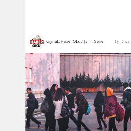
Kaynak: Haber Oku /
Genel
9 yıl önce
Şehir: