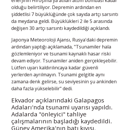
enerjinin Hiroşima'ya atılan atom bombası kadar
olduğu belirtiliyor. Depremin ardından en
şiddetlisi 7 büyüklüğünde çok sayıda artçı sarsıntı
da meydana geldi. Büyüklükleri 2 ile 5 arasında
değişen 30 artçı sarsıntı kaydedildiği açıklandı.
Japonya Meteoroloji Ajansı, Rusya'daki depremin
ardından yaptığı açıklamada, "Tsunamiler hala
gözlemleniyor ve tsunami kaynaklı hasar riski
devam ediyor. Tsunamiler aniden gerçekleşebilir.
Lütfen uyarı kaldırılıncaya kadar güvenli
yerlerden ayrılmayın. Tsunami gelgitle aynı
zamana denk gelirse, su seviyesinin şu ankinden
daha fazla yükselebilir" dedi.
Ekvador açıklarındaki Galapagos
Adaları'nda tsunami uyarısı yapıldı.
Adalarda "önleyici" tahliye
çalışmalarının başladığı kaydedildi.
Güney Amerika'nın batı kıyısı,