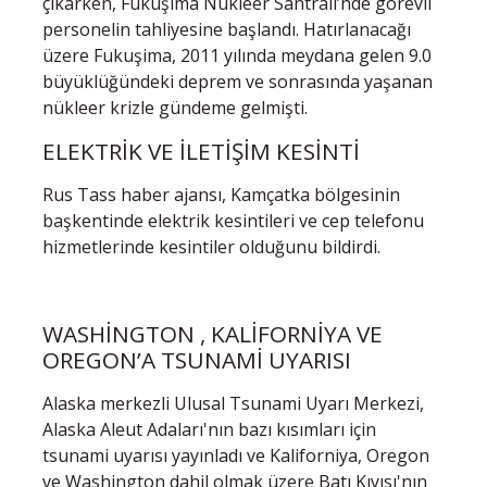
çıkarken, Fukuşima Nükleer Santrali’nde görevli
personelin tahliyesine başlandı. Hatırlanacağı
üzere Fukuşima, 2011 yılında meydana gelen 9.0
büyüklüğündeki deprem ve sonrasında yaşanan
nükleer krizle gündeme gelmişti.
ELEKTRİK VE İLETİŞİM KESİNTİ
Rus Tass haber ajansı, Kamçatka bölgesinin
başkentinde elektrik kesintileri ve cep telefonu
hizmetlerinde kesintiler olduğunu bildirdi.
WASHİNGTON , KALİFORNİYA VE
OREGON’A TSUNAMİ UYARISI
Alaska merkezli Ulusal Tsunami Uyarı Merkezi,
Alaska Aleut Adaları'nın bazı kısımları için
tsunami uyarısı yayınladı ve Kaliforniya, Oregon
ve Washington dahil olmak üzere Batı Kıyısı'nın