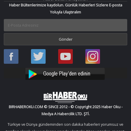
Haber Bültenlerimize kaydolun. Günlük Haberleri Sizlere E-posta
Yoluyla Ulaştıralım
Haber
Haber
Bir
Bir
Oku
Oku
Haber
Haber
Facebook
Twitter
Oku
Oku
YouTube
Instagram
BIRHABEROKU.COM © SINCE 2012 - © Copyright 2025 Haber Oku -
Medya A Habercilik LTD. ŞTİ.
Türkiye ve Dünya gündeminden son dakika haberleri yorumsuz ve