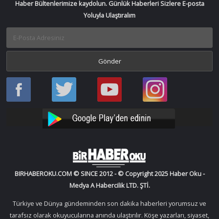
Haber Bültenlerimize kaydolun. Günlük Haberleri Sizlere E-posta
Yoluyla Ulaştıralım
Haber
Haber
Bir
Bir
Oku
Oku
Haber
Haber
Facebook
Twitter
Oku
Oku
YouTube
Instagram
BIRHABEROKU.COM © SINCE 2012 - © Copyright 2025 Haber Oku -
Medya A Habercilik LTD. ŞTİ.
Türkiye ve Dünya gündeminden son dakika haberleri yorumsuz ve
tarafsız olarak okuyucularına anında ulaştırılır. Köşe yazarları, siyaset,