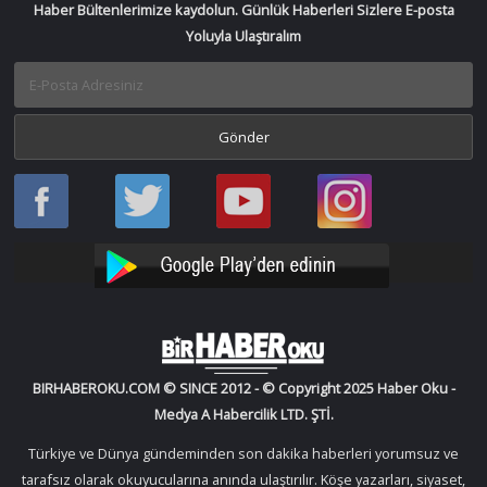
Haber Bültenlerimize kaydolun. Günlük Haberleri Sizlere E-posta
Yoluyla Ulaştıralım
Haber
Haber
Bir
Bir
Oku
Oku
Haber
Haber
Facebook
Twitter
Oku
Oku
YouTube
Instagram
BIRHABEROKU.COM © SINCE 2012 - © Copyright 2025 Haber Oku -
Medya A Habercilik LTD. ŞTİ.
Türkiye ve Dünya gündeminden son dakika haberleri yorumsuz ve
tarafsız olarak okuyucularına anında ulaştırılır. Köşe yazarları, siyaset,