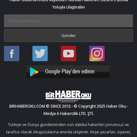
Yoluyla Ulaştıralım
Haber
Haber
Bir
Bir
Oku
Oku
Haber
Haber
Facebook
Twitter
Oku
Oku
YouTube
Instagram
BIRHABEROKU.COM © SINCE 2012 - © Copyright 2025 Haber Oku -
Medya A Habercilik LTD. ŞTİ.
Türkiye ve Dünya gündeminden son dakika haberleri yorumsuz ve
tarafsız olarak okuyucularına anında ulaştırılır. Köşe yazarları, siyaset,