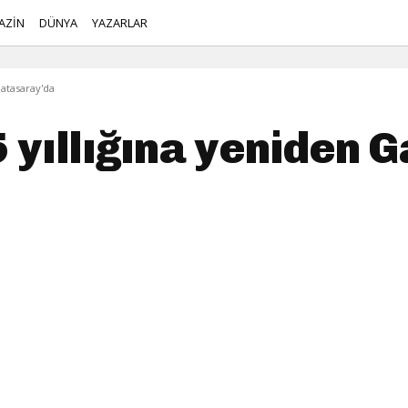
AZİN
DÜNYA
YAZARLAR
latasaray'da
5 yıllığına yeniden 