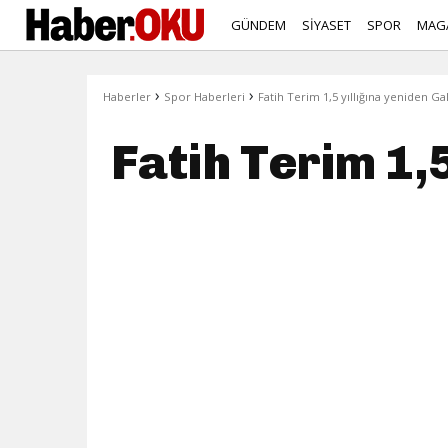
GÜNDEM
SİYASET
SPOR
MAG
›
›
Haberler
Spor Haberleri
Fatih Terim 1,5 yıllığına yeniden Ga
Fatih Terim 1,