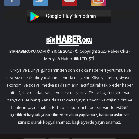
Oku
Oku
Haber
Haber
Facebook
Twitter
Oku
Oku
YouTube
Instagram
BIRHABEROKU.COM © SINCE 2012 - © Copyright 2025 Haber Oku -
Medya A Habercilik LTD. ŞTİ.
Türkiye ve Dünya gündeminden son dakika haberleri yorumsuz ve
tarafsız olarak okuyucularına anında ulaştırılır. Köşe yazarları, siyaset,
ekonomi ve sosyal medya paylaşımlarını aktif oalrak takip eder haber
niteliğinde olanları seçer ve size ulaştırırız. TV'de bugün neler var
hangi diziler hangi kanalda saat kaçta yayınlanıyor? Sevdiğiniz dizi ve
filmlerin yayın saatleri Birhaberoku.com haber sitesinde.
Haber
içerikleri kaynak gösterilmeden alıntı yapılamaz, Kanuna aykırı ve
izinsiz olarak kopyalanamaz, başka yerde yayınlanamaz.