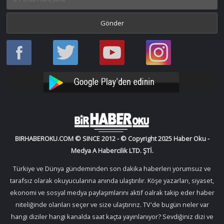
Haber
Haber
Bir
Bir
Oku
Oku
Haber
Haber
Facebook
Twitter
Oku
Oku
YouTube
Instagram
BIRHABEROKU.COM © SINCE 2012 - © Copyright 2025 Haber Oku -
Medya A Habercilik LTD. ŞTİ.
Türkiye ve Dünya gündeminden son dakika haberleri yorumsuz ve
tarafsız olarak okuyucularına anında ulaştırılır. Köşe yazarları, siyaset,
ekonomi ve sosyal medya paylaşımlarını aktif oalrak takip eder haber
niteliğinde olanları seçer ve size ulaştırırız. TV'de bugün neler var
hangi diziler hangi kanalda saat kaçta yayınlanıyor? Sevdiğiniz dizi ve