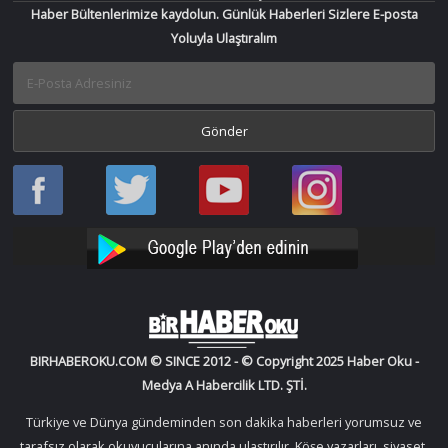
Haber Bültenlerimize kaydolun. Günlük Haberleri Sizlere E-posta
Yoluyla Ulaştıralım
Haber
Haber
Bir
Bir
Oku
Oku
Haber
Haber
Facebook
Twitter
Oku
Oku
YouTube
Instagram
BIRHABEROKU.COM © SINCE 2012 - © Copyright 2025 Haber Oku -
Medya A Habercilik LTD. ŞTİ.
Türkiye ve Dünya gündeminden son dakika haberleri yorumsuz ve
tarafsız olarak okuyucularına anında ulaştırılır. Köşe yazarları, siyaset,