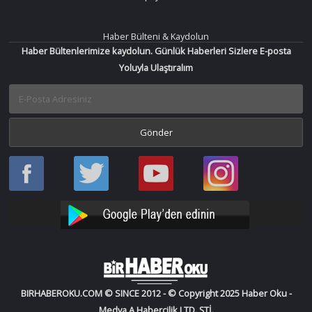
Haber Bülteni & Kaydolun
Haber Bültenlerimize kaydolun. Günlük Haberleri Sizlere E-posta
Yoluyla Ulaştıralım
Haber
Haber
Bir
Bir
Oku
Oku
Haber
Haber
Facebook
Twitter
Oku
Oku
YouTube
Instagram
BIRHABEROKU.COM © SINCE 2012 - © Copyright 2025 Haber Oku -
Medya A Habercilik LTD. ŞTİ.