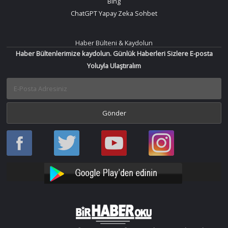
Bing
ChatGPT Yapay Zeka Sohbet
Haber Bülteni & Kaydolun
Haber Bültenlerimize kaydolun. Günlük Haberleri Sizlere E-posta
Yoluyla Ulaştıralım
Haber
Haber
Bir
Bir
Oku
Oku
Haber
Haber
Facebook
Twitter
Oku
Oku
YouTube
Instagram