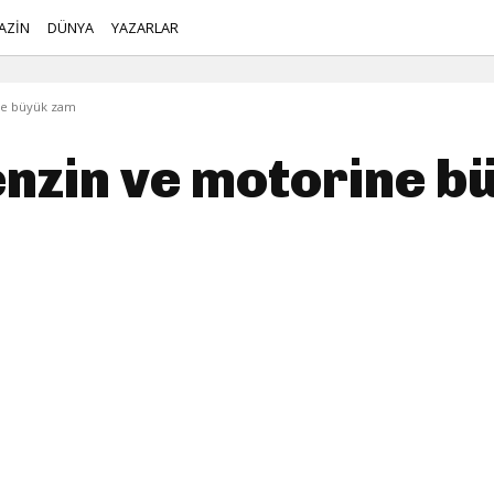
AZİN
DÜNYA
YAZARLAR
ne büyük zam
enzin ve motorine b