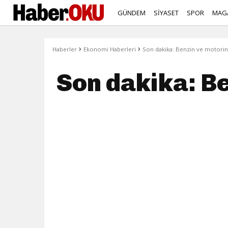
GÜNDEM
SİYASET
SPOR
MAG
›
›
Haberler
Ekonomi Haberleri
Son dakika: Benzin ve motori
Son dakika: B