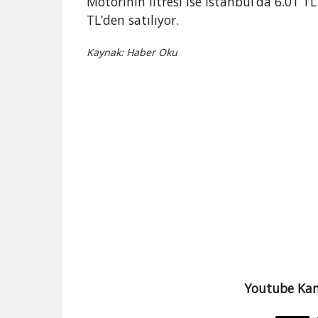
Motorinin litresi ise İstanbul’da 6.01 T
TL’den satılıyor.
Kaynak: Haber Oku
Youtube Kan