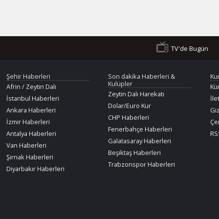
TV'de Bugün
Şehir Haberleri
Son dakika Haberleri &
Ku
Kulüpler
Afrin / Zeytin Dalı
Kü
Zeytin Dalı Harekatı
İstanbul Haberleri
İle
Dolar/Euro Kur
Ankara Haberleri
Giz
CHP Haberleri
İzmir Haberleri
Çer
Fenerbahçe Haberleri
Antalya Haberleri
RSS
Galatasaray Haberleri
Van Haberleri
Beşiktaş Haberleri
Şırnak Haberleri
Trabzonspor Haberleri
Diyarbakır Haberleri