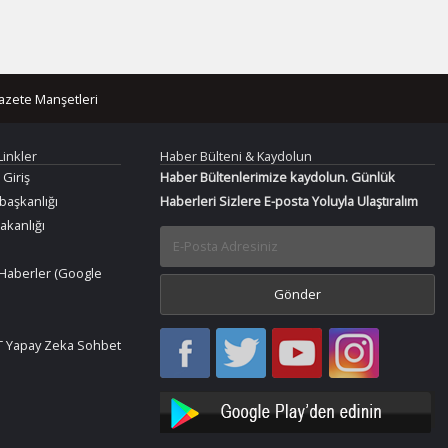
azete Manşetleri
Linkler
Haber Bülteni & Kaydolun
 Giriş
Haber Bültenlerimize kaydolun. Günlük
aşkanlığı
Haberleri Sizlere E-posta Yoluyla Ulaştıralım
Bakanlığı
Haberler (Google
Haber
Haber
Bir
Bir
 Yapay Zeka Sohbet
Oku
Oku
Haber
Haber
Facebook
Twitter
Oku
Oku
YouTube
Instagram