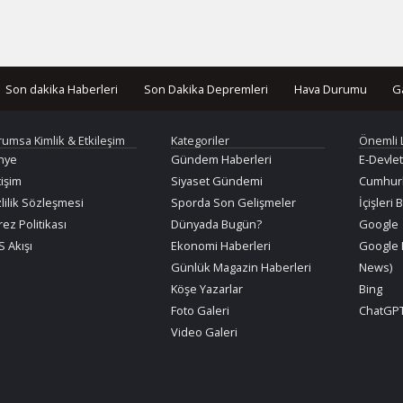
Son dakika Haberleri
Son Dakika Depremleri
Hava Durumu
G
rumsa Kimlik & Etkileşim
Kategoriler
Önemli 
nye
Gündem Haberleri
E-Devlet
tişim
Siyaset Gündemi
Cumhurb
lilik Sözleşmesi
Sporda Son Gelişmeler
İçişleri 
ez Politikası
Dünyada Bugün?
Google
 Akışı
Ekonomi Haberleri
Google 
Günlük Magazin Haberleri
News)
Köşe Yazarlar
Bing
Foto Galeri
ChatGPT
Video Galeri