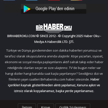
Facebook
Twitter
Oku
Oku
YouTube
Instagram
BIRHABEROKU.COM © SINCE 2012 - © Copyright 2025 Haber Oku -
Medya A Habercilik LTD. ŞTİ.
Türkiye ve Dünya gündeminden son dakika haberleri yorumsuz ve
tarafsız olarak okuyucularına anında ulaştırılır. Köşe yazarları, siyaset,
ekonomi ve sosyal medya paylaşımlarını aktif oalrak takip eder haber
niteliğinde olanları seçer ve size ulaştırırız. TV'de bugün neler var
hangi diziler hangi kanalda saat kaçta yayınlanıyor? Sevdiğiniz dizi ve
filmlerin yayın saatleri Birhaberoku.com haber sitesinde.
Haber
içerikleri kaynak gösterilmeden alıntı yapılamaz, Kanuna aykırı ve
izinsiz olarak kopyalanamaz, başka yerde yayınlanamaz.
İletişim
Künye
Gizlilik Sözleşmesi