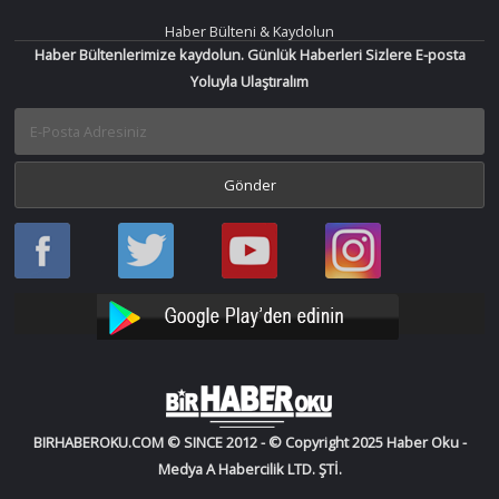
Haber Bülteni & Kaydolun
Haber Bültenlerimize kaydolun. Günlük Haberleri Sizlere E-posta
Yoluyla Ulaştıralım
Haber
Haber
Bir
Bir
Oku
Oku
Haber
Haber
Facebook
Twitter
Oku
Oku
YouTube
Instagram
BIRHABEROKU.COM © SINCE 2012 - © Copyright 2025 Haber Oku -
Medya A Habercilik LTD. ŞTİ.