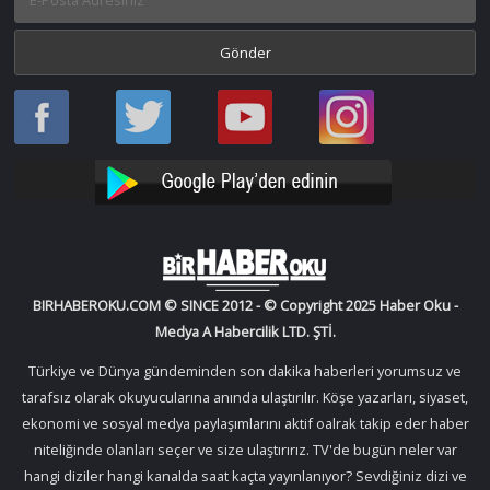
Haber
Haber
Bir
Bir
Oku
Oku
Haber
Haber
Facebook
Twitter
Oku
Oku
YouTube
Instagram
BIRHABEROKU.COM © SINCE 2012 - © Copyright 2025 Haber Oku -
Medya A Habercilik LTD. ŞTİ.
Türkiye ve Dünya gündeminden son dakika haberleri yorumsuz ve
tarafsız olarak okuyucularına anında ulaştırılır. Köşe yazarları, siyaset,
ekonomi ve sosyal medya paylaşımlarını aktif oalrak takip eder haber
niteliğinde olanları seçer ve size ulaştırırız. TV'de bugün neler var
hangi diziler hangi kanalda saat kaçta yayınlanıyor? Sevdiğiniz dizi ve