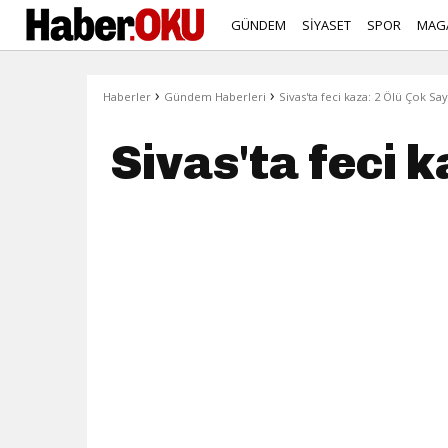
GÜNDEM
SİYASET
SPOR
MAG
›
›
Haberler
Gündem Haberleri
Sivas'ta feci kaza: 2 Ölü Çok Say
Sivas'ta feci 