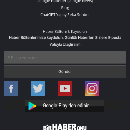
Google Haberler (Google News)
Bing
ChatGPT Yapay Zeka Sohbet
Haber Bülteni & Kaydolun
Haber Bültenlerimize kaydolun. Günlük Haberleri Sizlere E-posta
Yoluyla Ulaştıralım
Haber
Haber
Bir
Bir
Oku
Oku
Haber
Haber
Facebook
Twitter
Oku
Oku
YouTube
Instagram