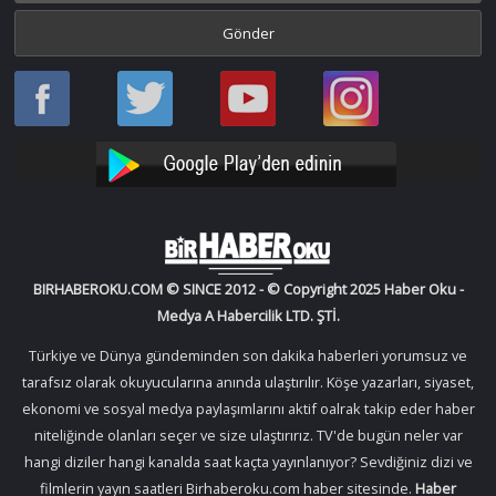
Haber
Haber
Bir
Bir
Oku
Oku
Haber
Haber
Facebook
Twitter
Oku
Oku
YouTube
Instagram
BIRHABEROKU.COM © SINCE 2012 - © Copyright 2025 Haber Oku -
Medya A Habercilik LTD. ŞTİ.
Türkiye ve Dünya gündeminden son dakika haberleri yorumsuz ve
tarafsız olarak okuyucularına anında ulaştırılır. Köşe yazarları, siyaset,
ekonomi ve sosyal medya paylaşımlarını aktif oalrak takip eder haber
niteliğinde olanları seçer ve size ulaştırırız. TV'de bugün neler var
hangi diziler hangi kanalda saat kaçta yayınlanıyor? Sevdiğiniz dizi ve
filmlerin yayın saatleri Birhaberoku.com haber sitesinde.
Haber