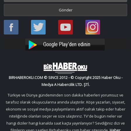
Haber
Haber
Bir
Bir
Oku
Oku
Haber
Haber
Facebook
Twitter
Oku
Oku
YouTube
Instagram
BIRHABEROKU.COM © SINCE 2012 - © Copyright 2025 Haber Oku -
Medya A Habercilik LTD. ŞTİ.
Türkiye ve Dünya gündeminden son dakika haberleri yorumsuz ve
tarafsız olarak okuyucularına anında ulaştırılır. Köşe yazarları, siyaset,
ekonomi ve sosyal medya paylaşımlarını aktif oalrak takip eder haber
niteliğinde olanları seçer ve size ulaştırırız. TV'de bugün neler var
hangi diziler hangi kanalda saat kaçta yayınlanıyor? Sevdiğiniz dizi ve
filmlerin yayın saatleri Birhaberoku.com haber sitesinde.
Haber