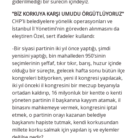
giderilmediği bir sürecin içindeyiz.
"BİZ KORKUYA KARŞI UMUDU ÖRGÜTLÜYORUZ"
CHP’li belediyelere yönelik operasyonları ve
İstanbul İl Yönetimi’nin görevden alınmasını da
eleştiren Özel, sert ifadeler kullandı:
-Bir siyasi partinin iki yıl önce yaptığı, şimdi
yenisini yaptığı, bin mahalleden 950’sinin
seçimlerinin şeffaf, tıkır tıkır, barış, huzur içinde
olduğu bir süreçte, gelecek hafta sonu bütün ilçe
kongreleri bitiyorken, yeni il kongresi yapılacak,
iki yıl önceki il kongresini bir meczup beyanıyla
ortadan kaldırıp, 16 milyonluk bir kentte o kenti
yöneten partinin il başkanına kayyım atamak, il
binasını mahkemeye vermek, kongresini iptal
etmek, o partinin orayı kazanan belediye
başkanını hapiste tutmak, kendi korkusundan
millete korku salmak için yapılan iş ve eylemler
değilse nedir?