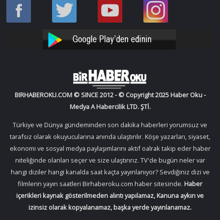
Haber
Haber
Bir
Bir
Oku
Oku
Haber
Haber
Facebook
Twitter
Oku
Oku
YouTube
Instagram
BIRHABEROKU.COM © SINCE 2012 - © Copyright 2025 Haber Oku -
Medya A Habercilik LTD. ŞTİ.
Türkiye ve Dünya gündeminden son dakika haberleri yorumsuz ve
tarafsız olarak okuyucularına anında ulaştırılır. Köşe yazarları, siyaset,
ekonomi ve sosyal medya paylaşımlarını aktif oalrak takip eder haber
niteliğinde olanları seçer ve size ulaştırırız. TV'de bugün neler var
hangi diziler hangi kanalda saat kaçta yayınlanıyor? Sevdiğiniz dizi ve
filmlerin yayın saatleri Birhaberoku.com haber sitesinde.
Haber
içerikleri kaynak gösterilmeden alıntı yapılamaz, Kanuna aykırı ve
izinsiz olarak kopyalanamaz, başka yerde yayınlanamaz.