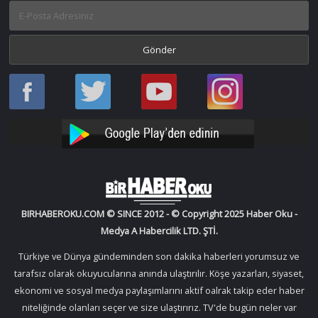
Haber
Haber
Bir
Bir
Oku
Oku
Haber
Haber
Facebook
Twitter
Oku
Oku
YouTube
Instagram
BIRHABEROKU.COM © SINCE 2012 - © Copyright 2025 Haber Oku -
Medya A Habercilik LTD. ŞTİ.
Türkiye ve Dünya gündeminden son dakika haberleri yorumsuz ve
tarafsız olarak okuyucularına anında ulaştırılır. Köşe yazarları, siyaset,
ekonomi ve sosyal medya paylaşımlarını aktif oalrak takip eder haber
niteliğinde olanları seçer ve size ulaştırırız. TV'de bugün neler var