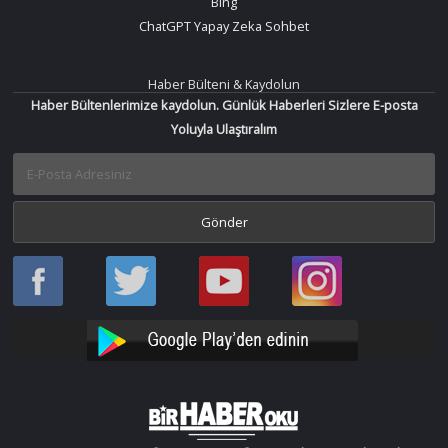
Bing
ChatGPT Yapay Zeka Sohbet
Haber Bülteni & Kaydolun
Haber Bültenlerimize kaydolun. Günlük Haberleri Sizlere E-posta
Yoluyla Ulaştıralım
Haber
Haber
Bir
Bir
Oku
Oku
Haber
Haber
Facebook
Twitter
Oku
Oku
YouTube
Instagram