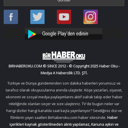
Haber
Haber
Bir
Bir
Oku
Oku
Haber
Haber
Facebook
Twitter
Oku
Oku
YouTube
Instagram
BIRHABEROKU.COM © SINCE 2012 - © Copyright 2025 Haber Oku -
Medya A Habercilik LTD. ŞTİ.
Türkiye ve Dünya gündeminden son dakika haberleri yorumsuz ve
tarafsız olarak okuyucularına anında ulaştırılır. Köşe yazarları, siyaset,
ekonomi ve sosyal medya paylaşımlarını aktif oalrak takip eder haber
niteliğinde olanları seçer ve size ulaştırırız. TV'de bugün neler var
hangi diziler hangi kanalda saat kaçta yayınlanıyor? Sevdiğiniz dizi ve
filmlerin yayın saatleri Birhaberoku.com haber sitesinde.
Haber
içerikleri kaynak gösterilmeden alıntı yapılamaz, Kanuna aykırı ve