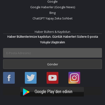
Google
Google Haberler (Google News)
Bing
ChatGPT Yapay Zeka Sohbet
Haber Bülteni & Kaydolun
Haber Bültenlerimize kaydolun. Günlük Haberleri Sizlere E-posta
Yoluyla Ulaştıralım
Haber
Haber
Bir
Bir
Oku
Oku
Haber
Haber
Facebook
Twitter
Oku
Oku
YouTube
Instagram