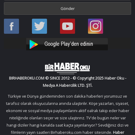
Haber
Haber
Bir
Bir
Oku
Oku
Haber
Haber
Facebook
Twitter
Oku
Oku
YouTube
Instagram
BIRHABEROKU.COM © SINCE 2012 - © Copyright 2025 Haber Oku -
Medya A Habercilik LTD. ŞTİ.
Türkiye ve Dünya gündeminden son dakika haberleri yorumsuz ve
tarafsız olarak okuyucularına anında ulaştırılır. Köşe yazarları, siyaset,
ekonomi ve sosyal medya paylaşımlarını aktif oalrak takip eder haber
niteliğinde olanları seçer ve size ulaştırırız. TV'de bugün neler var
hangi diziler hangi kanalda saat kaçta yayınlanıyor? Sevdiğiniz dizi ve
filmlerin yayın saatleri Birhaberoku.com haber sitesinde.
Haber