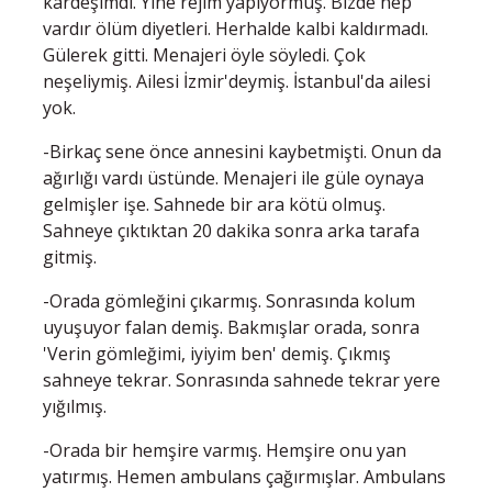
kardeşimdi. Yine rejim yapıyormuş. Bizde hep
vardır ölüm diyetleri. Herhalde kalbi kaldırmadı.
Gülerek gitti. Menajeri öyle söyledi. Çok
neşeliymiş. Ailesi İzmir'deymiş. İstanbul'da ailesi
yok.
-Birkaç sene önce annesini kaybetmişti. Onun da
ağırlığı vardı üstünde. Menajeri ile güle oynaya
gelmişler işe. Sahnede bir ara kötü olmuş.
Sahneye çıktıktan 20 dakika sonra arka tarafa
gitmiş.
-Orada gömleğini çıkarmış. Sonrasında kolum
uyuşuyor falan demiş. Bakmışlar orada, sonra
'Verin gömleğimi, iyiyim ben' demiş. Çıkmış
sahneye tekrar. Sonrasında sahnede tekrar yere
yığılmış.
-Orada bir hemşire varmış. Hemşire onu yan
yatırmış. Hemen ambulans çağırmışlar. Ambulans