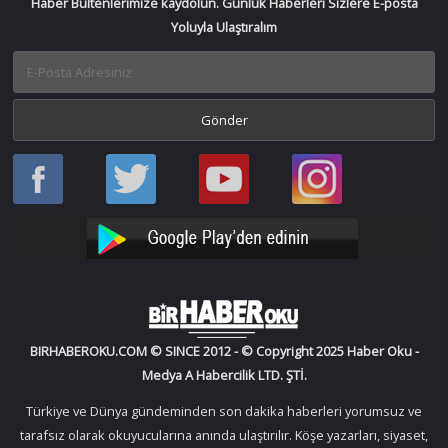
Haber Bültenlerimize kaydolun. Günlük Haberleri Sizlere E-posta
Yoluyla Ulaştıralım
Haber
Haber
Bir
Bir
Oku
Oku
Haber
Haber
Facebook
Twitter
Oku
Oku
YouTube
Instagram
BIRHABEROKU.COM © SINCE 2012 - © Copyright 2025 Haber Oku -
Medya A Habercilik LTD. ŞTİ.
Türkiye ve Dünya gündeminden son dakika haberleri yorumsuz ve
tarafsız olarak okuyucularına anında ulaştırılır. Köşe yazarları, siyaset,