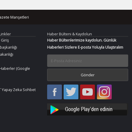
azete Manşetleri
Linkler
Haber Bülteni & Kaydolun
 Giriş
Haber Bültenlerimize kaydolun. Günlük
aşkanlığı
Haberleri Sizlere E-posta Yoluyla Ulaştıralım
Bakanlığı
Haberler (Google
Haber
Haber
Bir
Bir
 Yapay Zeka Sohbet
Oku
Oku
Haber
Haber
Facebook
Twitter
Oku
Oku
YouTube
Instagram