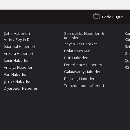
TV'de Bugün
Şehir Haberleri
Son dakika Haberleri &
Ku
Kulüpler
Afrin / Zeytin Dalı
Kü
Zeytin Dalı Harekatı
İstanbul Haberleri
İle
Dolar/Euro Kur
Ankara Haberleri
Giz
CHP Haberleri
İzmir Haberleri
Çer
Fenerbahçe Haberleri
Antalya Haberleri
RSS
Galatasaray Haberleri
Van Haberleri
Beşiktaş Haberleri
Şırnak Haberleri
Trabzonspor Haberleri
Diyarbakır Haberleri