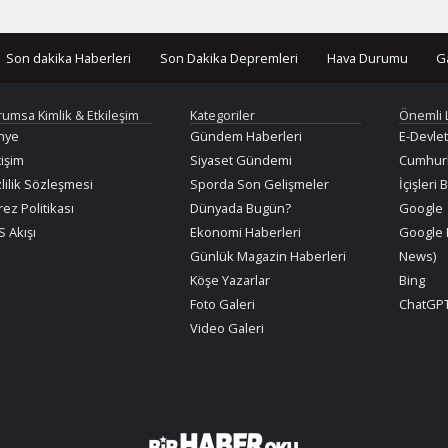
Son dakika Haberleri
Son Dakika Depremleri
Hava Durumu
G
rumsa Kimlik & Etkileşim
Kategoriler
Önemli 
nye
Gündem Haberleri
E-Devlet
tişim
Siyaset Gündemi
Cumhurb
lilik Sözleşmesi
Sporda Son Gelişmeler
İçişleri 
ez Politikası
Dünyada Bugün?
Google
 Akışı
Ekonomi Haberleri
Google 
Günlük Magazin Haberleri
News)
Köşe Yazarlar
Bing
Foto Galeri
ChatGPT
Video Galeri