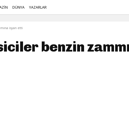
AZİN
DÜNYA
YAZARLAR
mına isyan etti
iciler benzin zammı