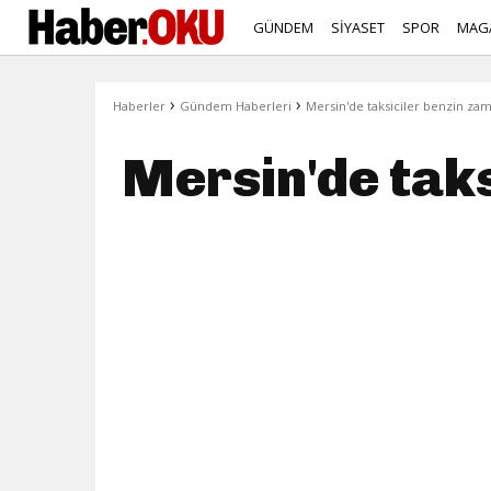
GÜNDEM
SİYASET
SPOR
MAG
›
›
Haberler
Gündem Haberleri
Mersin'de taksiciler benzin zam
Mersin'de taks