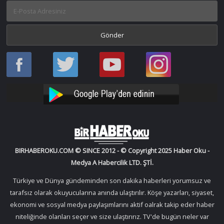
Haber
Haber
Bir
Bir
Oku
Oku
Haber
Haber
Facebook
Twitter
Oku
Oku
YouTube
Instagram
BIRHABEROKU.COM © SINCE 2012 - © Copyright 2025 Haber Oku -
Medya A Habercilik LTD. ŞTİ.
Türkiye ve Dünya gündeminden son dakika haberleri yorumsuz ve
tarafsız olarak okuyucularına anında ulaştırılır. Köşe yazarları, siyaset,
ekonomi ve sosyal medya paylaşımlarını aktif oalrak takip eder haber
niteliğinde olanları seçer ve size ulaştırırız. TV'de bugün neler var