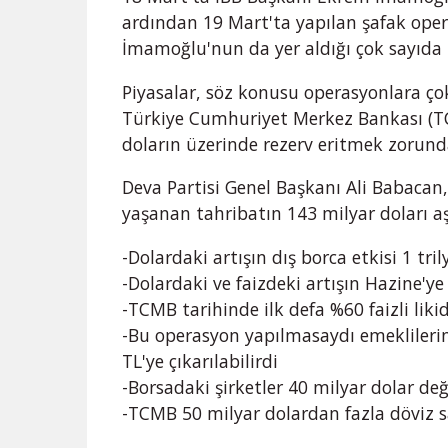
ardından 19 Mart'ta yapılan şafak opera
İmamoğlu'nun da yer aldığı çok sayıda 
Piyasalar, söz konusu operasyonlara ço
Türkiye Cumhuriyet Merkez Bankası (TC
doların üzerinde rezerv eritmek zorund
Deva Partisi Genel Başkanı Ali Babacan
yaşanan tahribatın 143 milyar doları aşt
-Dolardaki artışın dış borca etkisi 1 tri
-Dolardaki ve faizdeki artışın Hazine'ye 
-TCMB tarihinde ilk defa %60 faizli lik
-Bu operasyon yapılmasaydı emeklilerin
TL'ye çıkarılabilirdi
-Borsadaki şirketler 40 milyar dolar de
-TCMB 50 milyar dolardan fazla döviz s