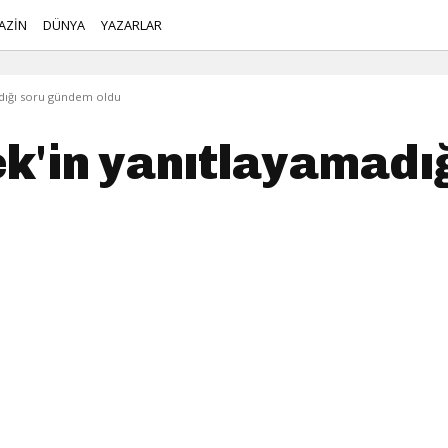
AZİN
DÜNYA
YAZARLAR
dığı soru gündem oldu
'in yanıtlayamadığ