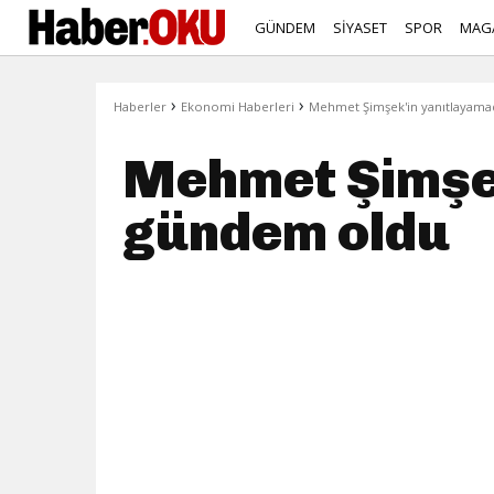
GÜNDEM
SİYASET
SPOR
MAG
›
›
Haberler
Ekonomi Haberleri
Mehmet Şimşek'in yanıtlayama
Mehmet Şimşek
gündem oldu