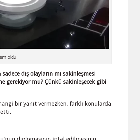
dem oldu
sadece dış olayların mı sakinleşmesi
şme gerekiyor mu? Çünkü sakinleşecek gibi
angi bir yanıt vermezken, farklı konularda
etti.
'nun diplomasının iptal edilmesinin