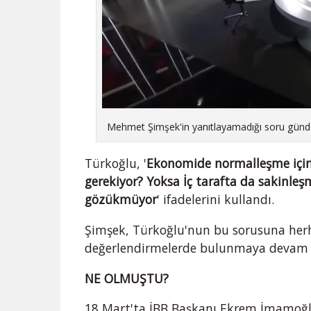
Mehmet Şimşek'in yanıtlayamadığı soru gün
Türkoğlu, '
Ekonomide normalleşme için 
gerekiyor? Yoksa İç tarafta da sakinle
gözükmüyor
' ifadelerini kullandı.
Şimşek, Türkoğlu'nun bu sorusuna herh
değerlendirmelerde bulunmaya devam 
NE OLMUŞTU?
18 Mart'ta İBB Başkanı Ekrem İmamoğlu