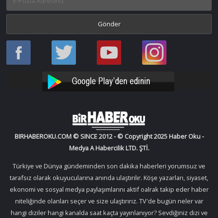
Haber
Haber
Bir
Bir
Oku
Oku
Haber
Haber
Facebook
Twitter
Oku
Oku
YouTube
Instagram
BIRHABEROKU.COM © SINCE 2012 - © Copyright 2025 Haber Oku -
Medya A Habercilik LTD. ŞTİ.
Türkiye ve Dünya gündeminden son dakika haberleri yorumsuz ve
tarafsız olarak okuyucularına anında ulaştırılır. Köşe yazarları, siyaset,
ekonomi ve sosyal medya paylaşımlarını aktif oalrak takip eder haber
niteliğinde olanları seçer ve size ulaştırırız. TV'de bugün neler var
hangi diziler hangi kanalda saat kaçta yayınlanıyor? Sevdiğiniz dizi ve