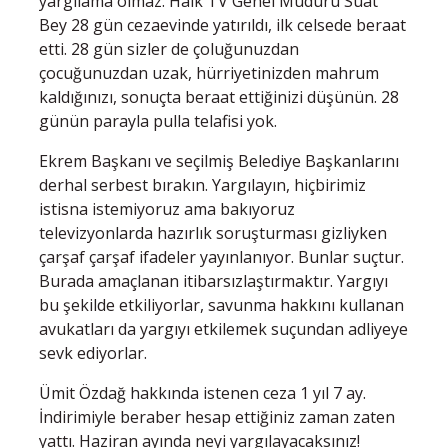
yargılama olmaz. Halk TV Genel Müdürü Suat
Bey 28 gün cezaevinde yatırıldı, ilk celsede beraat
etti. 28 gün sizler de çoluğunuzdan
çocuğunuzdan uzak, hürriyetinizden mahrum
kaldığınızı, sonuçta beraat ettiğinizi düşünün. 28
günün parayla pulla telafisi yok.
Ekrem Başkanı ve seçilmiş Belediye Başkanlarını
derhal serbest bırakın. Yargılayın, hiçbirimiz
istisna istemiyoruz ama bakıyoruz
televizyonlarda hazırlık soruşturması gizliyken
çarşaf çarşaf ifadeler yayınlanıyor. Bunlar suçtur.
Burada amaçlanan itibarsızlaştırmaktır. Yargıyı
bu şekilde etkiliyorlar, savunma hakkını kullanan
avukatları da yargıyı etkilemek suçundan adliyeye
sevk ediyorlar.
Ümit Özdağ hakkında istenen ceza 1 yıl 7 ay.
İndirimiyle beraber hesap ettiğiniz zaman zaten
yattı. Haziran ayında neyi yargılayacaksınız!