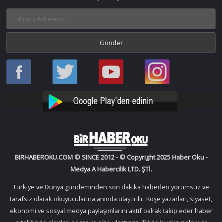
Haber
Haber
Bir
Bir
Oku
Oku
Haber
Haber
Facebook
Twitter
Oku
Oku
YouTube
Instagram
BIRHABEROKU.COM © SINCE 2012 - © Copyright 2025 Haber Oku -
Medya A Habercilik LTD. ŞTİ.
Türkiye ve Dünya gündeminden son dakika haberleri yorumsuz ve
tarafsız olarak okuyucularına anında ulaştırılır. Köşe yazarları, siyaset,
ekonomi ve sosyal medya paylaşımlarını aktif oalrak takip eder haber