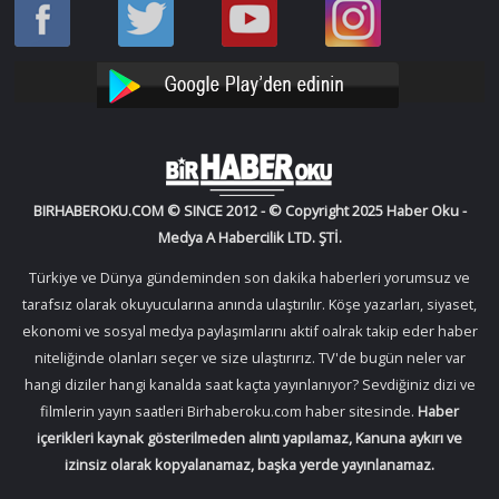
Haber
Haber
Bir
Bir
Oku
Oku
Haber
Haber
Facebook
Twitter
Oku
Oku
YouTube
Instagram
BIRHABEROKU.COM © SINCE 2012 - © Copyright 2025 Haber Oku -
Medya A Habercilik LTD. ŞTİ.
Türkiye ve Dünya gündeminden son dakika haberleri yorumsuz ve
tarafsız olarak okuyucularına anında ulaştırılır. Köşe yazarları, siyaset,
ekonomi ve sosyal medya paylaşımlarını aktif oalrak takip eder haber
niteliğinde olanları seçer ve size ulaştırırız. TV'de bugün neler var
hangi diziler hangi kanalda saat kaçta yayınlanıyor? Sevdiğiniz dizi ve
filmlerin yayın saatleri Birhaberoku.com haber sitesinde.
Haber
içerikleri kaynak gösterilmeden alıntı yapılamaz, Kanuna aykırı ve
izinsiz olarak kopyalanamaz, başka yerde yayınlanamaz.