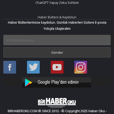
ChatGPT Yapay Zeka Sohbet
Haber Bülteni & Kaydolun
Haber Bültenlerimize kaydolun. Günlük Haberleri Sizlere E-posta
Yoluyla Ulaştıralım
Haber
Haber
Bir
Bir
Oku
Oku
Haber
Haber
Facebook
Twitter
Oku
Oku
YouTube
Instagram
BIRHABEROKU.COM © SINCE 2012 - © Copyright 2025 Haber Oku -