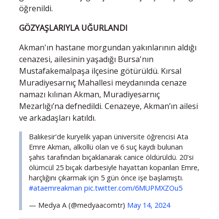
öğrenildi.
GÖZYAŞLARIYLA UĞURLANDI
Akman'ın hastane morgundan yakınlarının aldığı
cenazesi, ailesinin yaşadığı Bursa'nın
Mustafakemalpaşa ilçesine götürüldü. Kırsal
Muradiyesarnıç Mahallesi meydanında cenaze
namazı kılınan Akman, Muradiyesarnıç
Mezarlığı’na defnedildi. Cenazeye, Akman’ın ailesi
ve arkadaşları katıldı.
Balıkesir'de kuryelik yapan üniversite öğrencisi Ata
Emre Akman, alkollü olan ve 6 suç kaydı bulunan
şahıs tarafından bıçaklanarak canice öldürüldü. 20'si
ölümcül 25 bıçak darbesiyle hayattan koparılan Emre,
harçlığını çıkarmak için 5 gün önce işe başlamıştı.
#ataemreakman
pic.twitter.com/6MUPMXZOu5
— Medya A (@medyaacomtr)
May 14, 2024