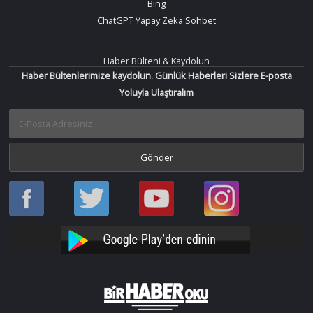
Bing
ChatGPT Yapay Zeka Sohbet
Haber Bülteni & Kaydolun
Haber Bültenlerimize kaydolun. Günlük Haberleri Sizlere E-posta
Yoluyla Ulaştıralım
Haber
Haber
Bir
Bir
Oku
Oku
Haber
Haber
Facebook
Twitter
Oku
Oku
YouTube
Instagram