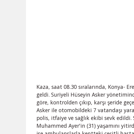
Kaza, saat 08.30 sıralarında, Konya- E
geldi. Suriyeli Hüseyin Asker yönetimi
göre, kontrolden çıkıp, karşı şeride ge
Asker ile otomobildeki 7 vatandaşı yara
polis, itfaiye ve sağlık ekibi sevk edildi.
Muhammed Ayer'in (31) yaşamını yitirdiği
ise ambulanslarla kentteki çeşitli hast