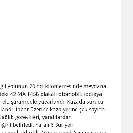
reğli yolunun 20'nci kilometresinde meydana
ndeki 42 MA 1458 plakalı otomobil, iddiaya
çerek, şarampole yuvarlandı. Kazada sürücü
landı. İhbar üzerine kaza yerine çok sayıda
 Sağlık görevlileri, yaralılardan
ni belirledi. Yaralı 6 Suriyeli
anelere kaldırıldı. Muhammed Ayer'in cansız