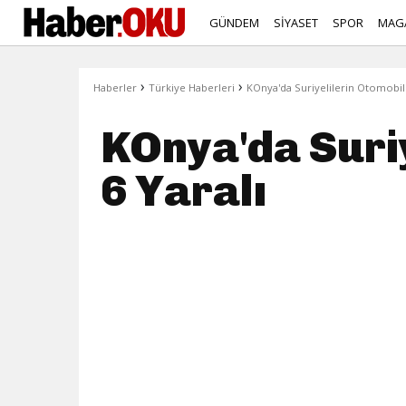
GÜNDEM
SİYASET
SPOR
MAG
›
›
Haberler
Türkiye Haberleri
KOnya'da Suriyelilerin Otomobili 
KOnya'da Suriy
6 Yaralı