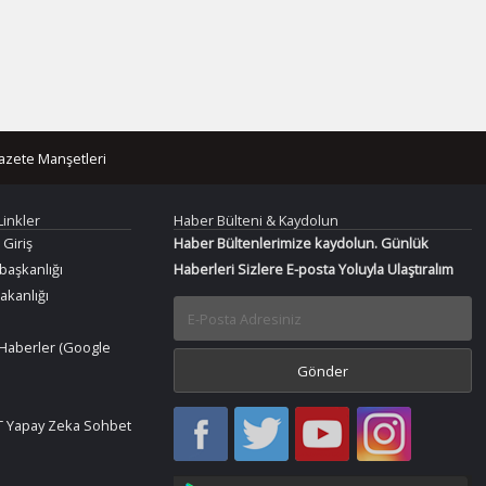
azete Manşetleri
Linkler
Haber Bülteni & Kaydolun
 Giriş
Haber Bültenlerimize kaydolun. Günlük
aşkanlığı
Haberleri Sizlere E-posta Yoluyla Ulaştıralım
Bakanlığı
Haberler (Google
Haber
Haber
Bir
Bir
 Yapay Zeka Sohbet
Oku
Oku
Haber
Haber
Facebook
Twitter
Oku
Oku