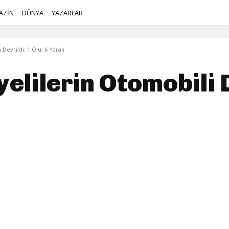
AZİN
DÜNYA
YAZARLAR
Devrildi: 1 Ölü, 6 Yaralı
elilerin Otomobili D