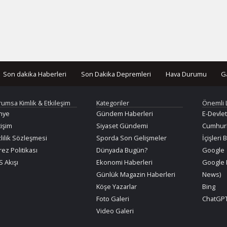
Son dakika Haberleri
Son Dakika Depremleri
Hava Durumu
G
rumsa Kimlik & Etkileşim
Kategoriler
Önemli 
nye
Gündem Haberleri
E-Devlet
tişim
Siyaset Gündemi
Cumhurb
lilik Sözleşmesi
Sporda Son Gelişmeler
İçişleri 
ez Politikası
Dünyada Bugün?
Google
 Akışı
Ekonomi Haberleri
Google 
Günlük Magazin Haberleri
News)
Köşe Yazarlar
Bing
Foto Galeri
ChatGPT
Video Galeri