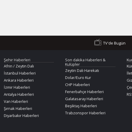
TV'de Bugün
Şehir Haberleri
Son dakika Haberleri &
Ku
Kulüpler
Afrin / Zeytin Dalı
Kü
Zeytin Dalı Harekatı
İstanbul Haberleri
İle
Dolar/Euro Kur
Ankara Haberleri
Giz
CHP Haberleri
İzmir Haberleri
Çer
Fenerbahçe Haberleri
Antalya Haberleri
RSS
Galatasaray Haberleri
Van Haberleri
Beşiktaş Haberleri
Şırnak Haberleri
Trabzonspor Haberleri
Diyarbakır Haberleri