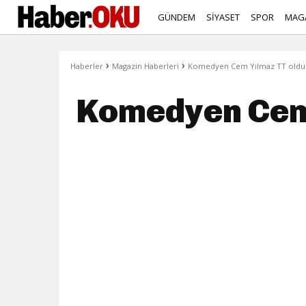
GÜNDEM
SİYASET
SPOR
MAG
›
›
Haberler
Magazin Haberleri
Komedyen Cem Yılmaz TT oldu
Komedyen Cem 