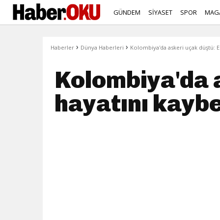
GÜNDEM
SİYASET
SPOR
MAG
›
›
Haberler
Dünya Haberleri
Kolombiya'da askeri uçak düştü: En
Kolombiya'da a
hayatını kaybe