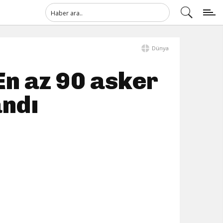
Dünya
En az 90 asker
andı