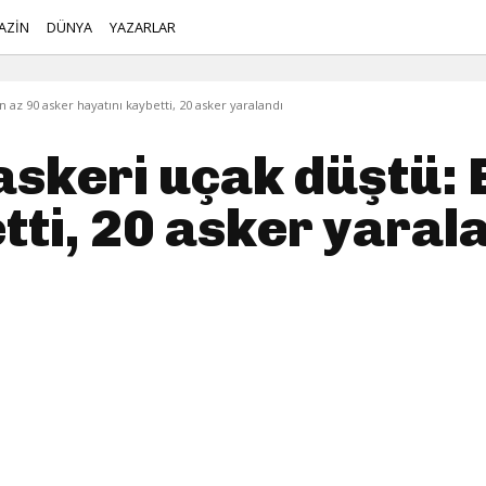
AZİN
DÜNYA
YAZARLAR
 az 90 asker hayatını kaybetti, 20 asker yaralandı
skeri uçak düştü: 
tti, 20 asker yaral