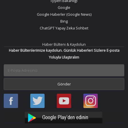
İçişleri Bakanlığı
Google
Google Haberler (Google News)
Bing
ChatGPT Yapay Zeka Sohbet
Haber Bülteni & Kaydolun
Haber Bültenlerimize kaydolun. Günlük Haberleri Sizlere E-posta
Yoluyla Ulaştıralım
Haber
Haber
Bir
Bir
Oku
Oku
Haber
Haber
Facebook
Twitter
Oku
Oku
YouTube
Instagram