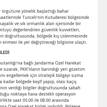
r örgütüne yönelik başlattığı bahar
atlerinde Tunceli'nin Kutuderesi bölgesinde
ayalık ve sık ormanlık alan içerisinde bir
üntüyü değerlendiren güvenlik kuvvetleri,
ileri doğrultusunda, bölgede kış üslenmesinde
erimesi ile yer değiştireceği bilgisine ulaştı.
NLEDİ
utanlığı'na bağlı Jandarma Özel Harekat
e sızarak, PKK'lıların barındığı yeri gözetim
ını engellemek için stratejik bölgeyi sızma
a kadar bölgede keşif yapıp, olası kaçış
minin verdiği bilgiler doğrultusunda sabah
unduğu noktaya hava destekli operasyon
rlikte saat 05.00 ile 08.00 arasında
ma Özel Harekat birliği indirildi. Bölgeye