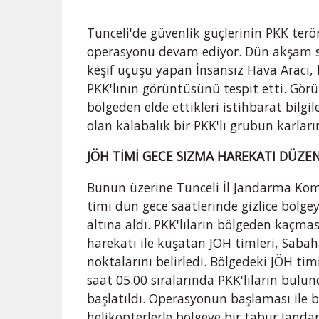
Tunceli'de güvenlik güçlerinin PKK terö
operasyonu devam ediyor. Dün akşam sa
keşif uçuşu yapan İnsansız Hava Aracı, k
PKK'lının görüntüsünü tespit etti. Gör
bölgeden elde ettikleri istihbarat bilg
olan kalabalık bir PKK'lı grubun karların 
JÖH TİMİ GECE SIZMA HAREKATI DÜZE
Bunun üzerine Tunceli İl Jandarma Kom
timi dün gece saatlerinde gizlice bölgey
altına aldı. PKK'lıların bölgeden kaçmas
harekatı ile kuşatan JÖH timleri, Sabah
noktalarını belirledi. Bölgedeki JÖH ti
saat 05.00 sıralarında PKK'lıların bul
başlatıldı. Operasyonun başlaması ile bi
helikopterlerle bölgeye bir tabur Jandar