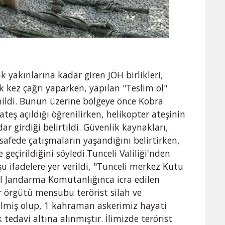
k yakınlarına kadar giren JÖH birlikleri,
k kez çağrı yaparken, yapılan "Teslim ol"
renildi. Bunun üzerine bölgeye önce Kobra
ateş açıldığı öğrenilirken, helikopter ateşinin
r girdiği belirtildi. Güvenlik kaynakları,
esafede çatışmaların yaşandığını belirtirken,
 geçirildiğini söyledi.Tunceli Valiliği'nden
şu ifadelere yer verildi, "Tunceli merkez Kutu
i İl Jandarma Komutanlığınca icra edilen
 örgütü mensubu terörist silah ve
irilmiş olup, 1 kahraman askerimiz hayati
tedavi altına alınmıştır. İlimizde terörist