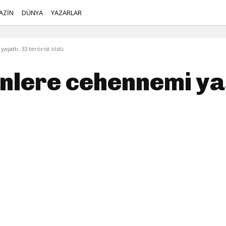
AZİN
DÜNYA
YAZARLAR
aşattı: 33 terörist öldü
inlere cehennemi ya