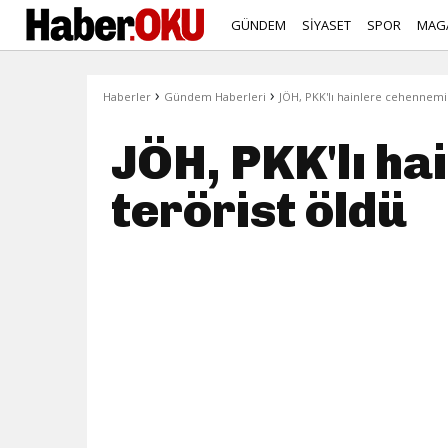
GÜNDEM
SİYASET
SPOR
MAG
›
›
Haberler
Gündem Haberleri
JÖH, PKK'lı hainlere cehennemi y
JÖH, PKK'lı ha
terörist öldü