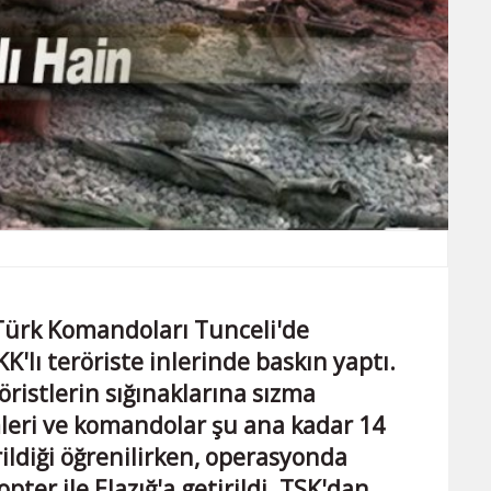
Türk Komandoları Tunceli'de
K'lı teröriste inlerinde baskın yaptı.
öristlerin sığınaklarına sızma
leri ve komandolar şu ana kadar 14
irildiği öğrenilirken, operasyonda
pter ile Elazığ'a getirildi. TSK'dan