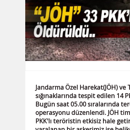
Jandarma Özel Harekat(JÖH) ve 
sığınaklarında tespit edilen 14 PK
Bugün saat 05.00 sıralarında ter
operasyonu düzenlendi. JÖH tim
PKK'lı teröristin etkisiz hale get
yaralanan bir askerimiz ise heliko