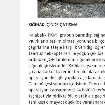
SIĞINAK İÇİNDE ÇATIŞMA
Kalabalık PKK'lı grubun barındığı sığına
PKK'lıların teslim olması yönünde birço
çağırlarına ateşle karşılık verildiği öğ
taarruz helikopterleri ile yoğun şekilde 
ardından JÖH timlerinin sığınaklara kada
sığınak girişlerinde PKK'lılarla yakın m
şu ana kadar 14 teröristin ölü olarak ele
operasyon ile ilgili yapılan açıklamada 
Dere bölgesi sınırları içerisinde Tuncel
operasyon kapsamında; 14 bölücü terör
teçhizatıyla birlikte ölü olarak ele geç
tehlikesi olmayacak şekilde yaralanarak 