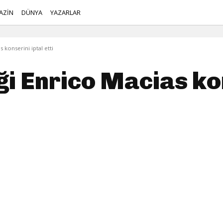
AZİN
DÜNYA
YAZARLAR
s konserini iptal etti
iği Enrico Macias ko