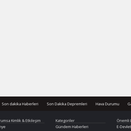
Son dakika Haberleri
Son Dakika Depremleri
Hava Durumu
G
rumsa Kimlik & Etkileşim
Kategoriler
Önemli 
nye
Gündem Haberleri
E-Devlet