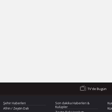
TV'de Bugün
Şehir Haberleri
Son dakika Haberleri &
Ku
Kulüpler
Afrin / Zeytin Dalı
Kü
Zeytin Dalı Harekatı