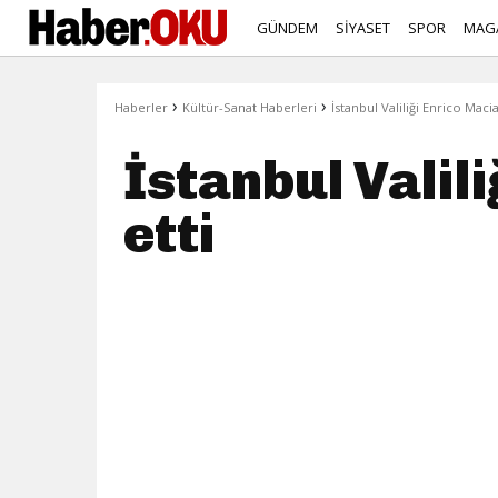
GÜNDEM
SİYASET
SPOR
MAG
›
›
Haberler
Kültür-Sanat Haberleri
İstanbul Valiliği Enrico Macia
İstanbul Valil
etti