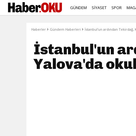
GÜNDEM
SİYASET
SPOR
MAG
›
›
Haberler
Gündem Haberleri
İstanbul'un ardından Tekirdağ, K
İstanbul'un ar
Yalova'da okull