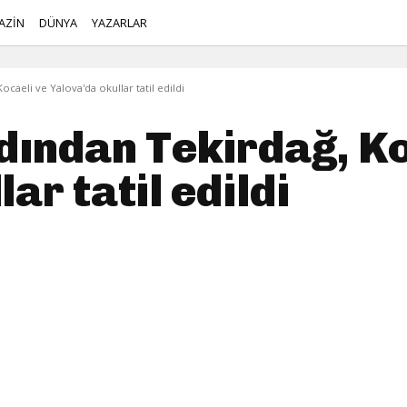
AZİN
DÜNYA
YAZARLAR
ocaeli ve Yalova'da okullar tatil edildi
dından Tekirdağ, Ko
ar tatil edildi