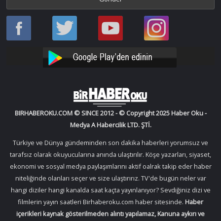
Haber
Haber
Bir
Bir
Oku
Oku
Haber
Haber
Facebook
Twitter
Oku
Oku
YouTube
Instagram
BIRHABEROKU.COM © SINCE 2012 - © Copyright 2025 Haber Oku -
Medya A Habercilik LTD. ŞTİ.
Türkiye ve Dünya gündeminden son dakika haberleri yorumsuz ve
tarafsız olarak okuyucularına anında ulaştırılır. Köşe yazarları, siyaset,
ekonomi ve sosyal medya paylaşımlarını aktif oalrak takip eder haber
niteliğinde olanları seçer ve size ulaştırırız. TV'de bugün neler var
hangi diziler hangi kanalda saat kaçta yayınlanıyor? Sevdiğiniz dizi ve
filmlerin yayın saatleri Birhaberoku.com haber sitesinde.
Haber
içerikleri kaynak gösterilmeden alıntı yapılamaz, Kanuna aykırı ve