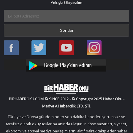
Yoluyla Ulaştıralım
Haber
Haber
Bir
Bir
Oku
Oku
Haber
Haber
Facebook
Twitter
Oku
Oku
YouTube
Instagram
BIRHABEROKU.COM © SINCE 2012 - © Copyright 2025 Haber Oku -
Medya A Habercilik LTD. ŞTİ.
Türkiye ve Dünya gündeminden son dakika haberleri yorumsuz ve
tarafsız olarak okuyucularına anında ulaştırılır. Köşe yazarları, siyaset,
ekonomi ve sosyal medya paylaşımlarını aktif oalrak takip eder haber