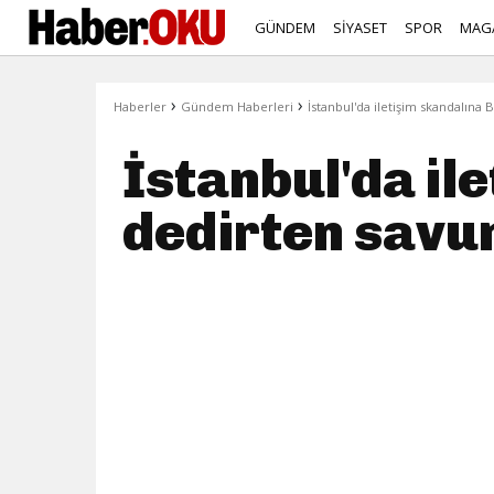
GÜNDEM
SİYASET
SPOR
MAG
›
›
Haberler
Gündem Haberleri
İstanbul'da iletişim skandalın
İstanbul'da il
dedirten savu