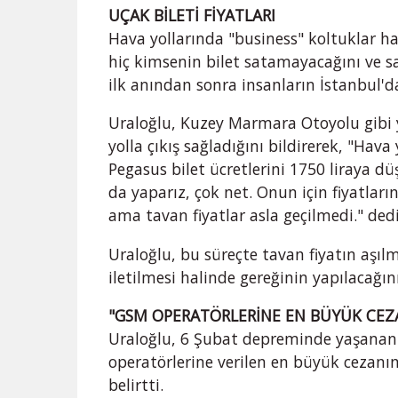
UÇAK BİLETİ FİYATLARI
Hava yollarında "business" koltuklar h
hiç kimsenin bilet satamayacağını ve 
ilk anından sonra insanların İstanbul'da
Uraloğlu, Kuzey Marmara Otoyolu gibi y
yolla çıkış sağladığını bildirerek, "H
Pegasus bilet ücretlerini 1750 liraya dü
da yaparız, çok net. Onun için fiyatların
ama tavan fiyatlar asla geçilmedi." dedi
Uraloğlu, bu süreçte tavan fiyatın aşıl
iletilmesi halinde gereğinin yapılacağını
"GSM OPERATÖRLERİNE EN BÜYÜK CEZA
Uraloğlu, 6 Şubat depreminde yaşanan 
operatörlerine verilen en büyük cezanı
belirtti.