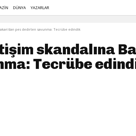
AZİN
DÜNYA
YAZARLAR
a Bakan'dan pes dedirten savunma: Tecrübe edindik
etişim skandalına B
nma: Tecrübe edind