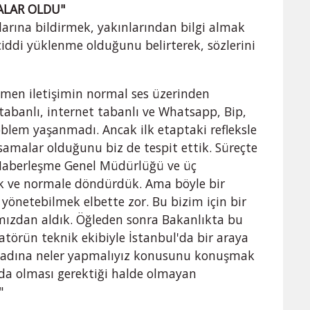
ALAR OLDU"
larına bildirmek, yakınlarından bilgi almak
ciddi yüklenme olduğunu belirterek, sözlerini
ğmen iletişimin normal ses üzerinden
tabanlı, internet tabanlı ve Whatsapp, Bip,
blem yaşanmadı. Ancak ilk etaptaki refleksle
samalar olduğunu biz de tespit ettik. Süreçte
, Haberleşme Genel Müdürlüğü ve üç
duk ve normale döndürdük. Ama böyle bir
 yönetebilmek elbette zor. Bu bizim için bir
rımızdan aldık. Öğleden sonra Bakanlıkta bu
atörün teknik ekibiyle İstanbul'da bir araya
 adına neler yapmalıyız konusunu konuşmak
da olması gerektiği halde olmayan
"