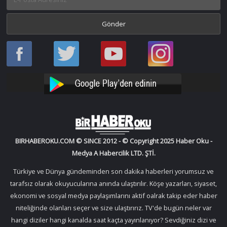
Haber
Haber
Bir
Bir
Oku
Oku
Haber
Haber
Facebook
Twitter
Oku
Oku
YouTube
Instagram
BIRHABEROKU.COM © SINCE 2012 - © Copyright 2025 Haber Oku -
Medya A Habercilik LTD. ŞTİ.
Türkiye ve Dünya gündeminden son dakika haberleri yorumsuz ve
tarafsız olarak okuyucularına anında ulaştırılır. Köşe yazarları, siyaset,
ekonomi ve sosyal medya paylaşımlarını aktif oalrak takip eder haber
niteliğinde olanları seçer ve size ulaştırırız. TV'de bugün neler var
hangi diziler hangi kanalda saat kaçta yayınlanıyor? Sevdiğiniz dizi ve