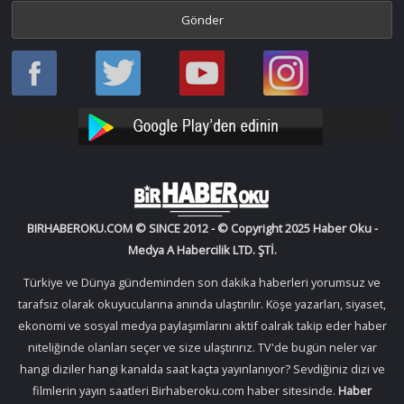
Haber
Haber
Bir
Bir
Oku
Oku
Haber
Haber
Facebook
Twitter
Oku
Oku
YouTube
Instagram
BIRHABEROKU.COM © SINCE 2012 - © Copyright 2025 Haber Oku -
Medya A Habercilik LTD. ŞTİ.
Türkiye ve Dünya gündeminden son dakika haberleri yorumsuz ve
tarafsız olarak okuyucularına anında ulaştırılır. Köşe yazarları, siyaset,
ekonomi ve sosyal medya paylaşımlarını aktif oalrak takip eder haber
niteliğinde olanları seçer ve size ulaştırırız. TV'de bugün neler var
hangi diziler hangi kanalda saat kaçta yayınlanıyor? Sevdiğiniz dizi ve
filmlerin yayın saatleri Birhaberoku.com haber sitesinde.
Haber