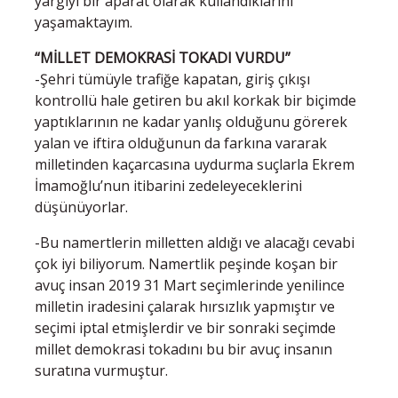
yargıyı bir aparat olarak kullandıklarını
yaşamaktayım.
“MİLLET DEMOKRASİ TOKADI VURDU”
-Şehri tümüyle trafiğe kapatan, giriş çıkışı
kontrollü hale getiren bu akıl korkak bir biçimde
yaptıklarının ne kadar yanlış olduğunu görerek
yalan ve iftira olduğunun da farkına vararak
milletinden kaçarcasına uydurma suçlarla Ekrem
İmamoğlu’nun itibarini zedeleyeceklerini
düşünüyorlar.
-Bu namertlerin milletten aldığı ve alacağı cevabi
çok iyi biliyorum. Namertlik peşinde koşan bir
avuç insan 2019 31 Mart seçimlerinde yenilince
milletin iradesini çalarak hırsızlık yapmıştır ve
seçimi iptal etmişlerdir ve bir sonraki seçimde
millet demokrasi tokadını bu bir avuç insanın
suratına vurmuştur.