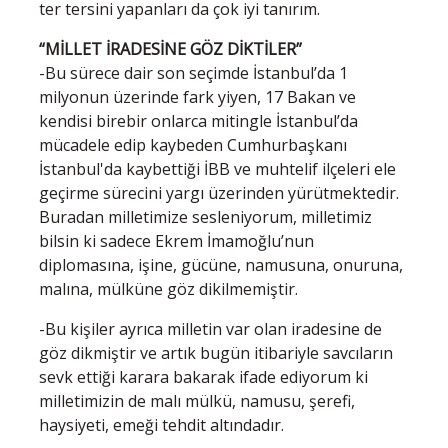
ter tersini yapanları da çok iyi tanırım.
“MİLLET İRADESİNE GÖZ DİKTİLER”
-Bu sürece dair son seçimde İstanbul’da 1
milyonun üzerinde fark yiyen, 17 Bakan ve
kendisi birebir onlarca mitingle İstanbul’da
mücadele edip kaybeden Cumhurbaşkanı
İstanbul'da kaybettiği İBB ve muhtelif ilçeleri ele
geçirme sürecini yargı üzerinden yürütmektedir.
Buradan milletimize sesleniyorum, milletimiz
bilsin ki sadece Ekrem İmamoğlu’nun
diplomasına, işine, gücüne, namusuna, onuruna,
malına, mülküne göz dikilmemiştir.
-Bu kişiler ayrıca milletin var olan iradesine de
göz dikmiştir ve artık bugün itibariyle savcıların
sevk ettiği karara bakarak ifade ediyorum ki
milletimizin de malı mülkü, namusu, şerefi,
haysiyeti, emeği tehdit altındadır.