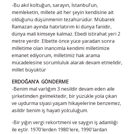
-Bu akıl koltuğun, sarayın, İstanbul’un,
memleketin, millete ait her şeyin kendisine ait
olduğunu düşünmenin tezahürüdür. Mübarek
Ramazan ayında hatırlatırım ki dünya fanidir,
dünya mali kimseye kalmaz. Ebedi istirahat yeri 2
metre yerdir. Elbette önce yüce yaradan sonra
milletime olan inancımla kendimi milletimize
emanet ediyorum, milletimiz hak arama
mücadelesine sorumluluk alarak devam etmelidir,
millet büyüktür
ERDOĞAN’A GÖNDERME
-Benim mal varlığım 3 nesildir devam eden aile
şirketimden gelmektedir, bir yüzükle yola çıkan
ve uydurma siyasi yaşam hikayelerine benzemez,
asildir benim iş hayati yolculuğum.
-Bir yığın vergi rekortmeni ve saygın iş adamlığı
ile eştir. 1970'lerden 1980'lere, 1990'lardan