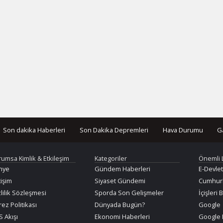
Son dakika Haberleri
Son Dakika Depremleri
Hava Durumu
G
rumsa Kimlik & Etkileşim
Kategoriler
Önemli 
nye
Gündem Haberleri
E-Devlet
tişim
Siyaset Gündemi
Cumhurb
lilik Sözleşmesi
Sporda Son Gelişmeler
İçişleri 
ez Politikası
Dünyada Bugün?
Google
 Akışı
Ekonomi Haberleri
Google 