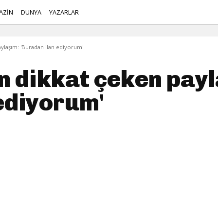
AZİN
DÜNYA
YAZARLAR
ylaşım: 'Buradan ilan ediyorum'
 dikkat çeken payl
ediyorum'