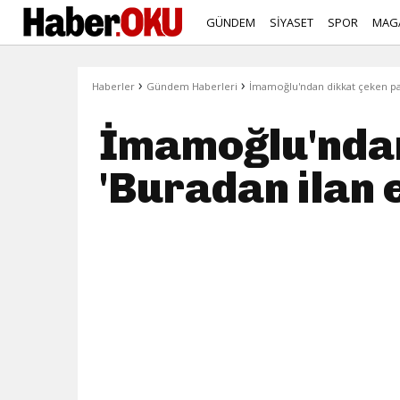
GÜNDEM
SİYASET
SPOR
MAG
›
›
Haberler
Gündem Haberleri
İmamoğlu'ndan dikkat çeken pa
İmamoğlu'ndan
'Buradan ilan 