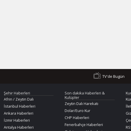
TV'de Bugün
Şehir Haberleri
Son dakika Haberleri &
Ku
Kulüpler
Afrin / Zeytin Dalı
Kü
Zeytin Dalı Harekatı
İstanbul Haberleri
İle
Dolar/Euro Kur
Ankara Haberleri
Giz
CHP Haberleri
İzmir Haberleri
Çer
Fenerbahçe Haberleri
Antalya Haberleri
RSS